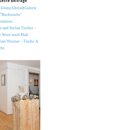
ueste Beiträge
 KleineAltstadtGalerie
 “Nachwuchs”
kommen …
ia und Stefan Tischer –
e Reise nach Mali
ian Wiesner – Flachs &
chs